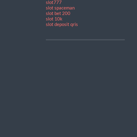
slot777
slot spaceman
slot bet 200
slot 10k
slot deposit qris