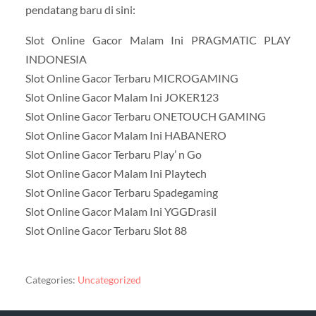
pendatang baru di sini:
Slot Online Gacor Malam Ini PRAGMATIC PLAY
INDONESIA
Slot Online Gacor Terbaru MICROGAMING
Slot Online Gacor Malam Ini JOKER123
Slot Online Gacor Terbaru ONETOUCH GAMING
Slot Online Gacor Malam Ini HABANERO
Slot Online Gacor Terbaru Play’ n Go
Slot Online Gacor Malam Ini Playtech
Slot Online Gacor Terbaru Spadegaming
Slot Online Gacor Malam Ini YGGDrasil
Slot Online Gacor Terbaru Slot 88
Categories:
Uncategorized