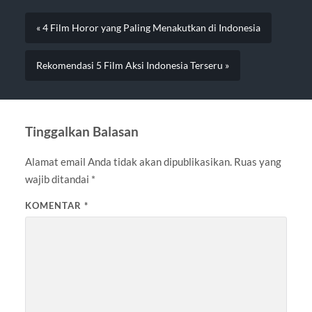
« 4 Film Horor yang Paling Menakutkan di Indonesia
Rekomendasi 5 Film Aksi Indonesia Terseru »
Tinggalkan Balasan
Alamat email Anda tidak akan dipublikasikan.
Ruas yang
wajib ditandai
*
KOMENTAR
*