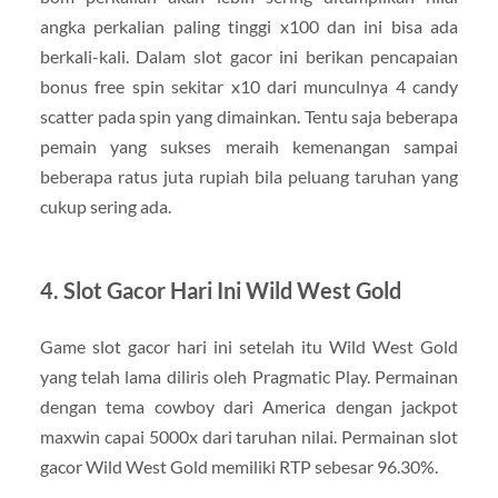
angka perkalian paling tinggi x100 dan ini bisa ada
berkali-kali. Dalam slot gacor ini berikan pencapaian
bonus free spin sekitar x10 dari munculnya 4 candy
scatter pada spin yang dimainkan. Tentu saja beberapa
pemain yang sukses meraih kemenangan sampai
beberapa ratus juta rupiah bila peluang taruhan yang
cukup sering ada.
4. Slot Gacor Hari Ini Wild West Gold
Game slot gacor hari ini setelah itu Wild West Gold
yang telah lama diliris oleh Pragmatic Play. Permainan
dengan tema cowboy dari America dengan jackpot
maxwin capai 5000x dari taruhan nilai. Permainan slot
gacor Wild West Gold memiliki RTP sebesar 96.30%.