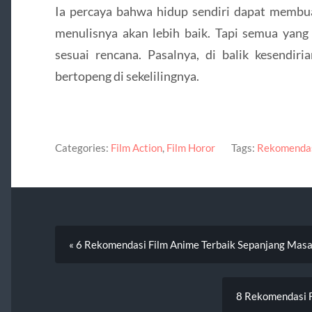
Ia percaya bahwa hidup sendiri dapat membua
menulisnya akan lebih baik. Tapi semua yang
sesuai rencana. Pasalnya, di balik kesendi
bertopeng di sekelilingnya.
Categories:
Film Action
,
Film Horor
Tags:
Rekomendas
« 6 Rekomendasi Film Anime Terbaik Sepanjang Masa,
8 Rekomendasi Fi