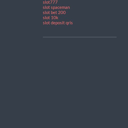
slot777
slot spaceman
slot bet 200
slot 10k
slot deposit qris