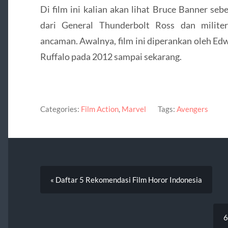
Di film ini kalian akan lihat Bruce Banner se
dari General Thunderbolt Ross dan milit
ancaman. Awalnya, film ini diperankan oleh E
Ruffalo pada 2012 sampai sekarang.
Categories:
Film Action
,
Marvel
Tags:
Avengers
« Daftar 5 Rekomendasi Film Horor Indonesia
6