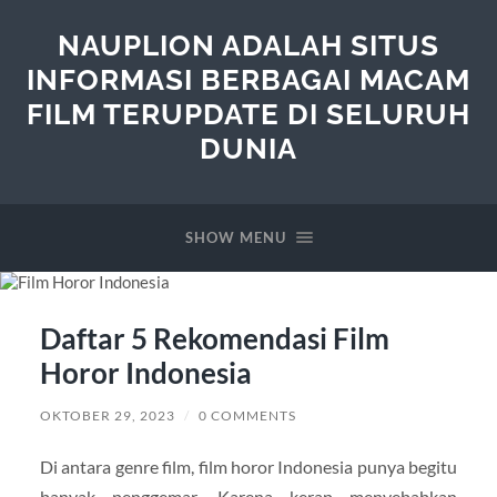
NAUPLION ADALAH SITUS
INFORMASI BERBAGAI MACAM
FILM TERUPDATE DI SELURUH
DUNIA
SHOW MENU
Daftar 5 Rekomendasi Film
Horor Indonesia
OKTOBER 29, 2023
/
0 COMMENTS
Di antara genre film, film horor Indonesia punya begitu
banyak penggemar. Karena kerap menyebabkan